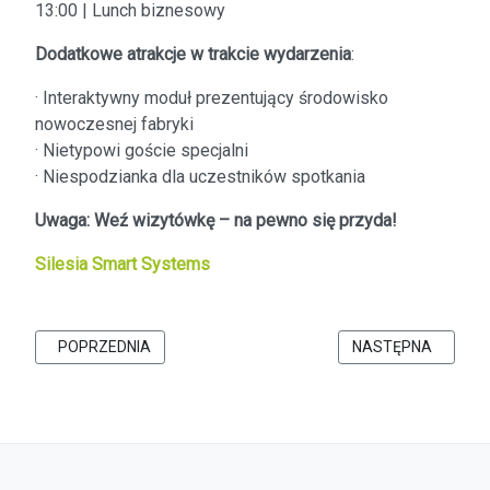
13:00 | Lunch biznesowy
Dodatkowe atrakcje w trakcie wydarzenia
:
· Interaktywny moduł prezentujący środowisko
nowoczesnej fabryki
· Nietypowi goście specjalni
· Niespodzianka dla uczestników spotkania
Uwaga: Weź wizytówkę – na pewno się przyda!
Silesia Smart Systems
POPRZEDNIA STRONA: DZIEŃ PRZEDSIĘBIORCZOŚCI 2026 W FA
NASTĘPNA STRONA
POPRZEDNIA
NASTĘPNA